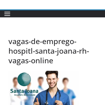
Pular
para
o
conteúdo
vagas-de-emprego-
hospitl-santa-joana-rh-
vagas-online