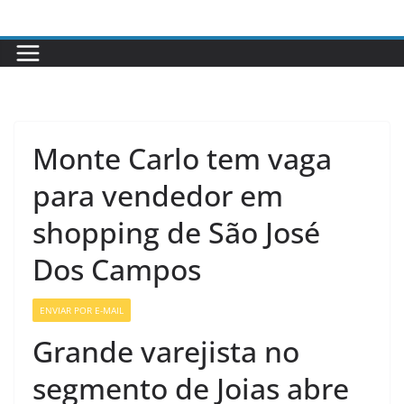
Pular
para
o
conteúdo
Monte Carlo tem vaga
para vendedor em
shopping de São José
Dos Campos
ENVIAR POR E-MAIL
Grande varejista no
segmento de Joias abre