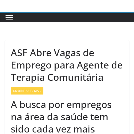
Pular
para
o
conteúdo
ASF Abre Vagas de
Emprego para Agente de
Terapia Comunitária
ENVIAR POR E-MAIL
VAGAS DE ENFERMAGEM
A busca por empregos
na área da saúde tem
sido cada vez mais