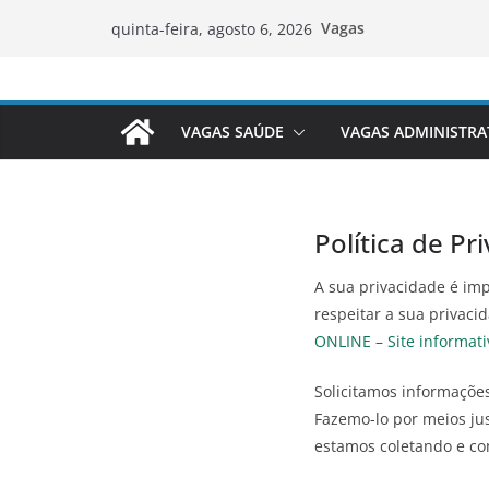
Pular
Vagas
quinta-feira, agosto 6, 2026
para
o
conteúdo
VAGAS SAÚDE
VAGAS ADMINISTRA
Política de Pr
A sua privacidade é im
respeitar a sua privac
ONLINE – Site informat
Solicitamos informaçõe
Fazemo-lo por meios ju
estamos coletando e co