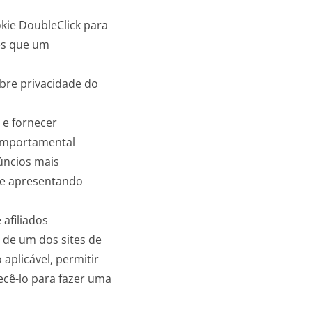
kie DoubleClick para
es que um
obre privacidade do
 e fornecer
comportamental
núncios mais
 e apresentando
afiliados
 de um dos sites de
plicável, permitir
cê-lo para fazer uma