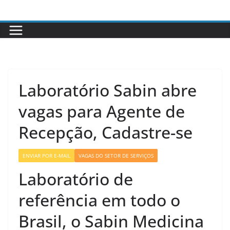
Pular
para
o
conteúdo
Laboratório Sabin abre
vagas para Agente de
Recepção, Cadastre-se
ENVIAR POR E-MAIL
VAGAS DO SETOR DE SERVIÇOS
Laboratório de
referência em todo o
Brasil, o Sabin Medicina