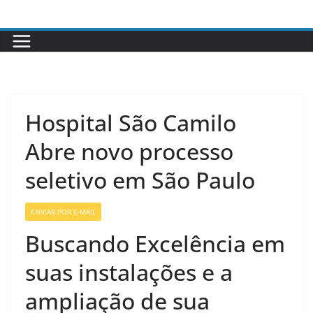
Pular
para
o
conteúdo
Hospital São Camilo
Abre novo processo
seletivo em São Paulo
ENVIAR POR E-MAIL
VAGAS GERAIS
Buscando Excelência em
suas instalações e a
ampliação de sua