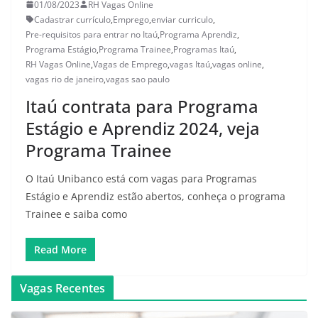
01/08/2023
RH Vagas Online
Cadastrar currículo
,
Emprego
,
enviar curriculo
,
Pre-requisitos para entrar no Itaú
,
Programa Aprendiz
,
Programa Estágio
,
Programa Trainee
,
Programas Itaú
,
RH Vagas Online
,
Vagas de Emprego
,
vagas Itaú
,
vagas online
,
vagas rio de janeiro
,
vagas sao paulo
Itaú contrata para Programa
Estágio e Aprendiz 2024, veja
Programa Trainee
O Itaú Unibanco está com vagas para Programas
Estágio e Aprendiz estão abertos, conheça o programa
Trainee e saiba como
Read More
Vagas Recentes