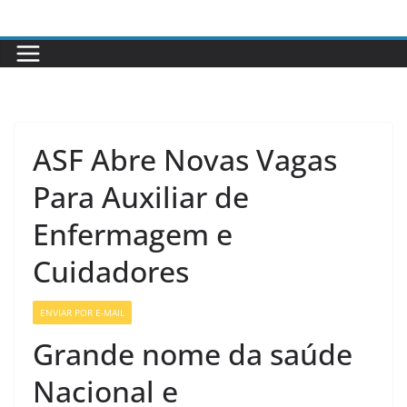
Pular
para
o
conteúdo
ASF Abre Novas Vagas
Para Auxiliar de
Enfermagem e
Cuidadores
ENVIAR POR E-MAIL
VAGAS DE ENFERMAGEM
Grande nome da saúde
Nacional e