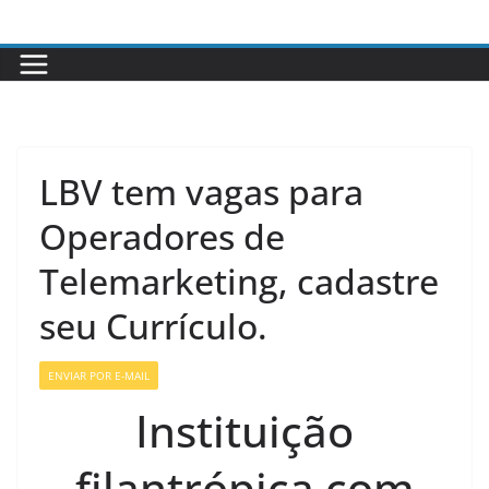
Pular
para
o
conteúdo
LBV tem vagas para
Operadores de
Telemarketing, cadastre
seu Currículo.
ENVIAR POR E-MAIL
Instituição
filantrópica com