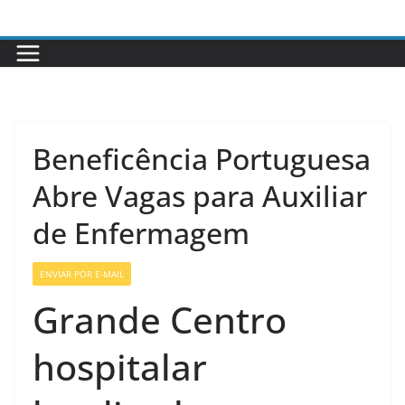
Pular
para
o
conteúdo
Beneficência Portuguesa
Abre Vagas para Auxiliar
de Enfermagem
ENVIAR POR E-MAIL
VAGAS SETOR DA SAÚDE
Grande Centro
hospitalar