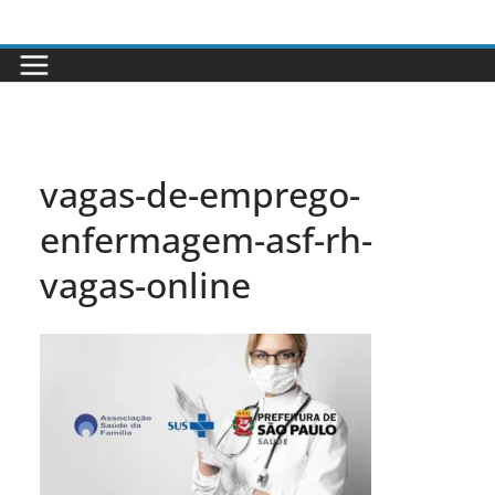
Pular
para
o
conteúdo
vagas-de-emprego-
enfermagem-asf-rh-
vagas-online