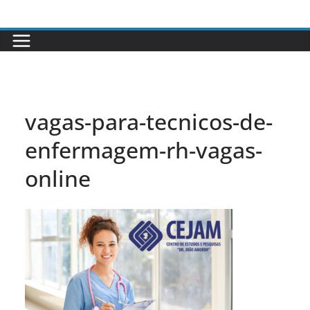
Pular
para
o
conteúdo
vagas-para-tecnicos-de-
enfermagem-rh-vagas-
online