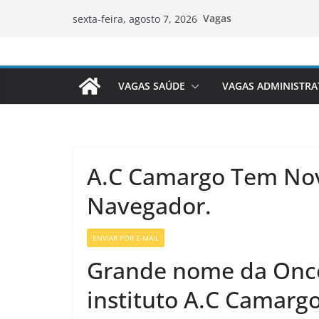
Pular
Vagas
sexta-feira, agosto 7, 2026
para
o
conteúdo
VAGAS SAÚDE
VAGAS ADMINISTRA
A.C Camargo Tem Nov
Navegador.
ENVIAR POR E-MAIL
VAGAS SETOR DA SAÚDE
Grande nome da Oncol
instituto A.C Camargo