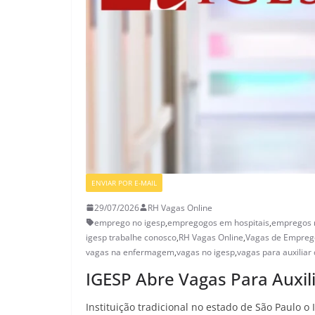
ENVIAR POR E-MAIL
VAGAS SETOR DA SAÚDE
29/07/2026
RH Vagas Online
emprego no igesp
,
empregogos em hospitais
,
empregos 
igesp trabalhe conosco
,
RH Vagas Online
,
Vagas de Empreg
vagas na enfermagem
,
vagas no igesp
,
vagas para auxilia
IGESP Abre Vagas Para Auxi
Instituição tradicional no estado de São Paulo 