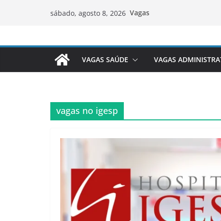
Pular
Vagas
sábado, agosto 8, 2026
para
o
conteúdo
VAGAS SAÚDE
VAGAS ADMINISTRA
vagas no igesp