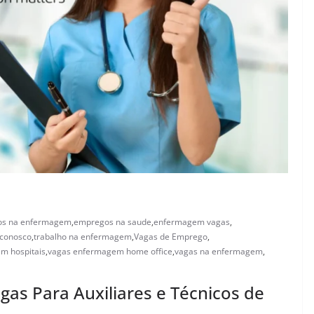
s na enfermagem
,
empregos na saude
,
enfermagem vagas
,
 conosco
,
trabalho na enfermagem
,
Vagas de Emprego
,
m hospitais
,
vagas enfermagem home office
,
vagas na enfermagem
,
as Para Auxiliares e Técnicos de