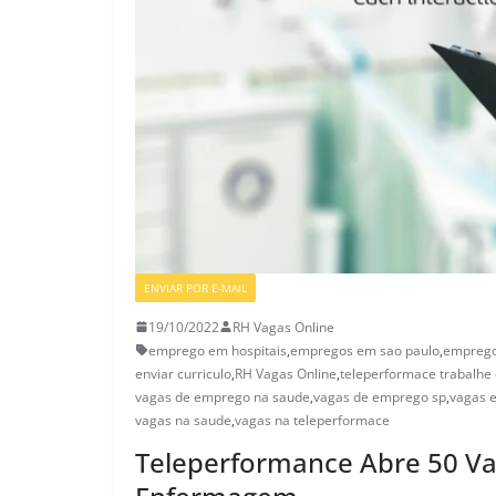
ENVIAR POR E-MAIL
VAGAS DE ENFERMAGEM
19/10/2022
RH Vagas Online
emprego em hospitais
,
empregos em sao paulo
,
emprego
enviar curriculo
,
RH Vagas Online
,
teleperformace trabalhe
vagas de emprego na saude
,
vagas de emprego sp
,
vagas e
vagas na saude
,
vagas na teleperformace
Teleperformance Abre 50 Vag