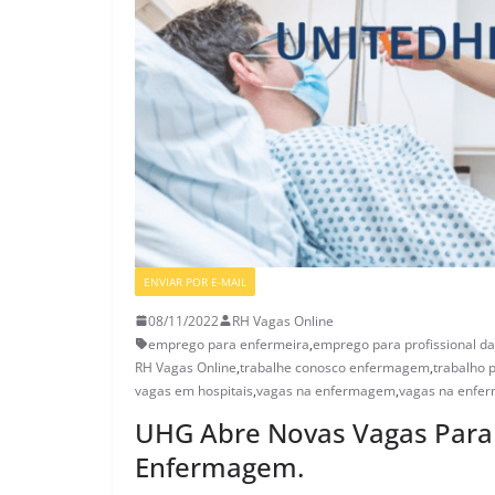
ENVIAR POR E-MAIL
VAGAS SETOR DA SAÚDE
08/11/2022
RH Vagas Online
emprego para enfermeira
,
emprego para profissional d
RH Vagas Online
,
trabalhe conosco enfermagem
,
trabalho 
vagas em hospitais
,
vagas na enfermagem
,
vagas na enfe
UHG Abre Novas Vagas Para 
Enfermagem.