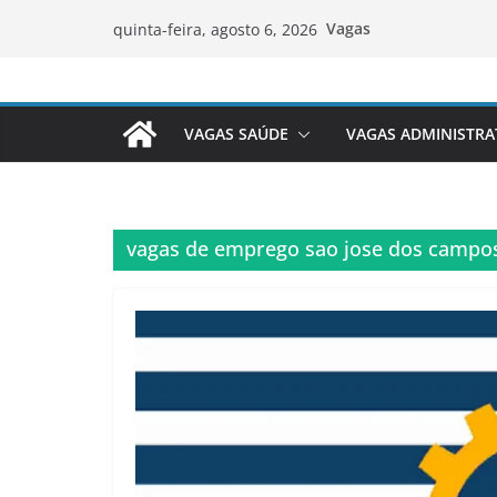
Pular
Vagas
quinta-feira, agosto 6, 2026
para
o
conteúdo
VAGAS SAÚDE
VAGAS ADMINISTRA
vagas de emprego sao jose dos campo