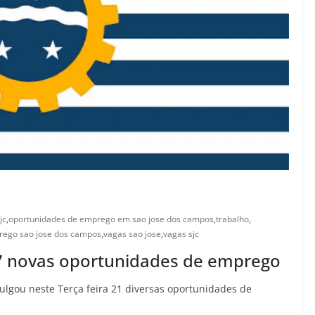
jc
,
oportunidades de emprego em sao jose dos campos
,
trabalho
,
rego sao jose dos campos
,
vagas sao jose
,
vagas sjc
7 novas oportunidades de emprego
ulgou neste Terça feira 21 diversas oportunidades de