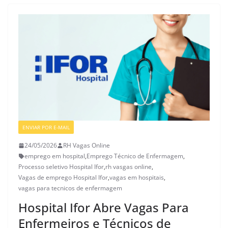
ENVIAR POR E-MAIL
VAGAS DE ENFERMAGEM
24/05/2026
RH Vagas Online
emprego em hospital
,
Emprego Técnico de Enfermagem
,
Processo seletivo Hospital Ifor
,
rh vasgas online
,
Vagas de emprego Hospital Ifor
,
vagas em hospitais
,
vagas para tecnicos de enfermagem
Hospital Ifor Abre Vagas Para
Enfermeiros e Técnicos de