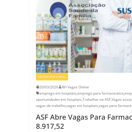
ENVIAR POR E-MAIL
VAGAS SETOR DA SAÚDE
20/03/2026
RH Vagas Online
emprego em hospitais
,
emprego para farmaceutico
,
empr
oportunidades em hospitais
,
Trabalhar na ASF
,
Vagas assoc
vagas de trabalho
,
vagas em hospitais
,
vagas para farmace
ASF Abre Vagas Para Farmac
8.917,52