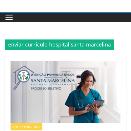
Pular
para
o
conteúdo
enviar curriculo hospital santa marcelina
ENVIAR POR E-MAIL
VAGAS SETOR DA SAÚDE