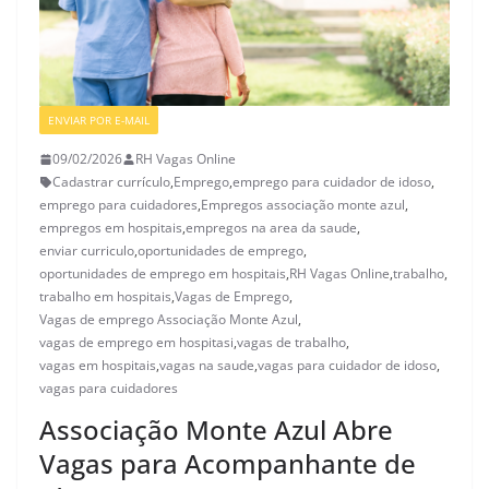
ENVIAR POR E-MAIL
VAGAS DE ENFERMAGEM
09/02/2026
RH Vagas Online
Cadastrar currículo
,
Emprego
,
emprego para cuidador de idoso
,
emprego para cuidadores
,
Empregos associação monte azul
,
empregos em hospitais
,
empregos na area da saude
,
enviar curriculo
,
oportunidades de emprego
,
oportunidades de emprego em hospitais
,
RH Vagas Online
,
trabalho
,
trabalho em hospitais
,
Vagas de Emprego
,
Vagas de emprego Associação Monte Azul
,
vagas de emprego em hospitasi
,
vagas de trabalho
,
vagas em hospitais
,
vagas na saude
,
vagas para cuidador de idoso
,
vagas para cuidadores
Associação Monte Azul Abre
Vagas para Acompanhante de