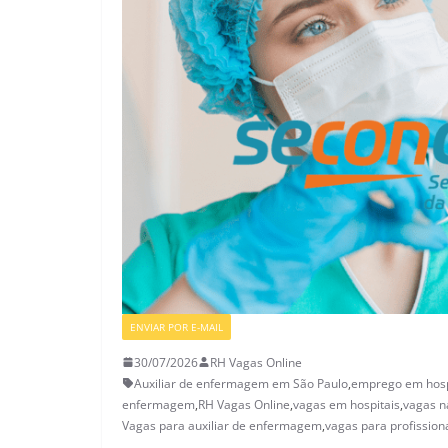
ENVIAR POR E-MAIL
VAGAS DE ENFERMAGEM
30/07/2026
RH Vagas Online
Auxiliar de enfermagem em São Paulo
,
emprego em hosp
enfermagem
,
RH Vagas Online
,
vagas em hospitais
,
vagas 
Vagas para auxiliar de enfermagem
,
vagas para profission