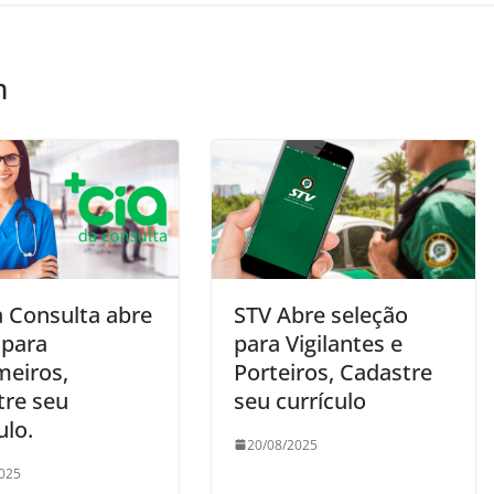
m
a Consulta abre
STV Abre seleção
 para
para Vigilantes e
meiros,
Porteiros, Cadastre
tre seu
seu currículo
ulo.
20/08/2025
025