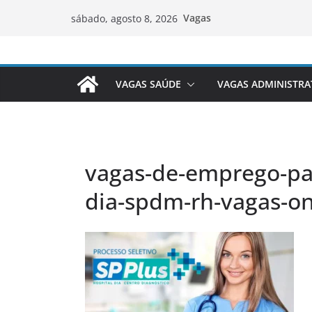
Pular
Vagas
sábado, agosto 8, 2026
para
o
conteúdo
VAGAS SAÚDE
VAGAS ADMINISTRA
vagas-de-emprego-par
dia-spdm-rh-vagas-on