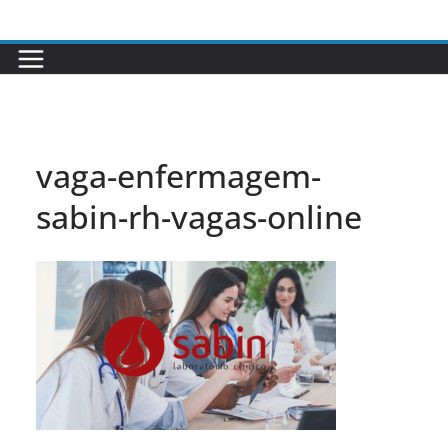
Pular
para
o
conteúdo
vaga-enfermagem-
sabin-rh-vagas-online