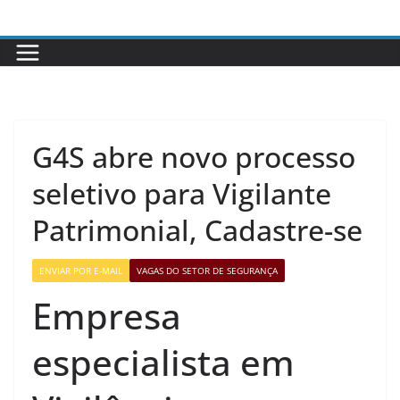
Pular
para
o
conteúdo
G4S abre novo processo
seletivo para Vigilante
Patrimonial, Cadastre-se
ENVIAR POR E-MAIL
VAGAS DO SETOR DE SEGURANÇA
Empresa
especialista em