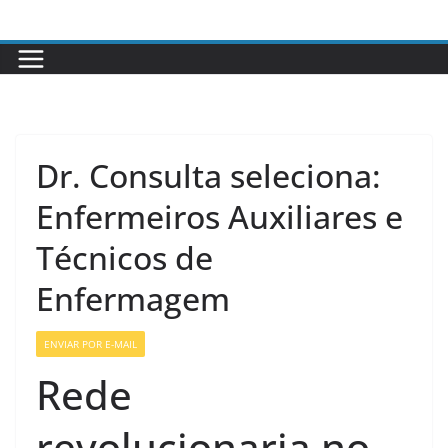
Pular
para
o
conteúdo
Dr. Consulta seleciona:
Enfermeiros Auxiliares e
Técnicos de
Enfermagem
ENVIAR POR E-MAIL
VAGAS GERAIS
VAGAS SETOR DA SAÚDE
Rede
revolucionaria no