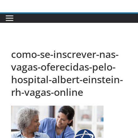
Pular
para
o
conteúdo
como-se-inscrever-nas-
vagas-oferecidas-pelo-
hospital-albert-einstein-
rh-vagas-online