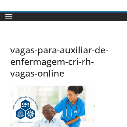
Pular
para
o
conteúdo
vagas-para-auxiliar-de-
enfermagem-cri-rh-
vagas-online