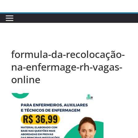
Pular
para
o
conteúdo
formula-da-recolocação-
na-enfermage-rh-vagas-
online