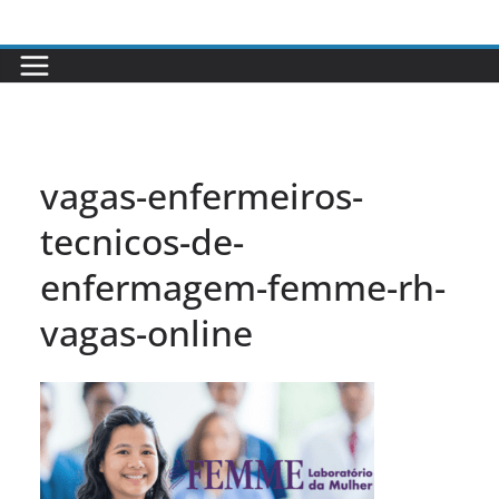
Pular
para
o
conteúdo
vagas-enfermeiros-
tecnicos-de-
enfermagem-femme-rh-
vagas-online