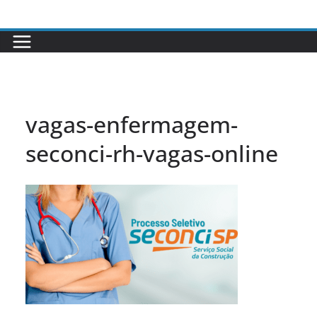
Pular
para
o
conteúdo
vagas-enfermagem-
seconci-rh-vagas-online