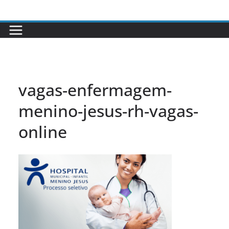
Pular
para
o
conteúdo
vagas-enfermagem-
menino-jesus-rh-vagas-
online