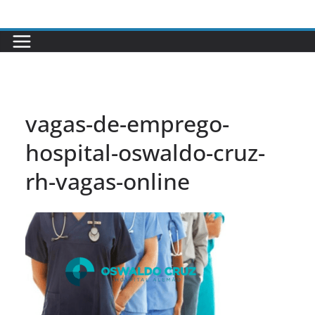
Pular
para
o
conteúdo
vagas-de-emprego-
hospital-oswaldo-cruz-
rh-vagas-online