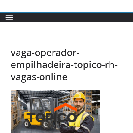
Pular
para
o
conteúdo
vaga-operador-
empilhadeira-topico-rh-
vagas-online