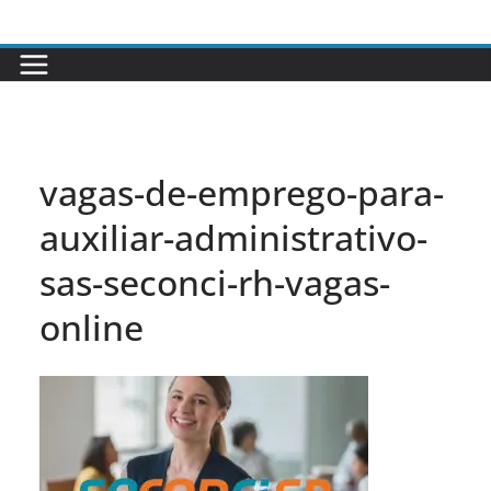
Pular
para
o
conteúdo
vagas-de-emprego-para-
auxiliar-administrativo-
sas-seconci-rh-vagas-
online