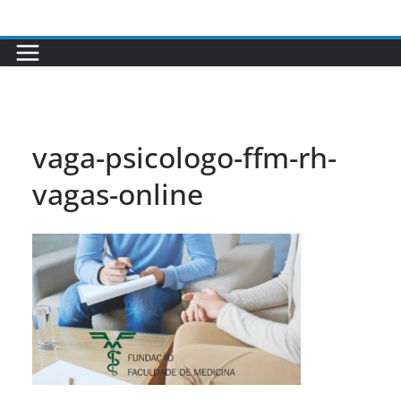
Pular
para
o
conteúdo
vaga-psicologo-ffm-rh-
vagas-online