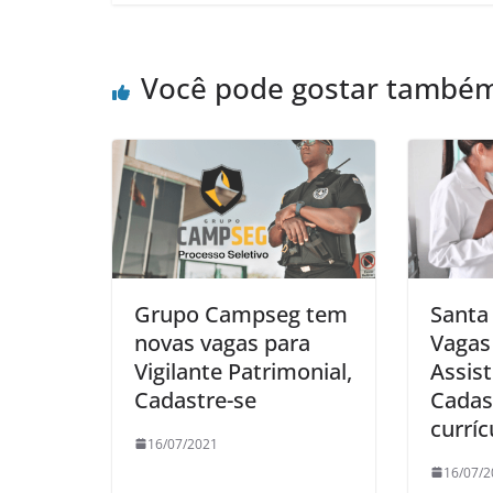
Você pode gostar també
Grupo Campseg tem
Santa
novas vagas para
Vagas
Vigilante Patrimonial,
Assist
Cadastre-se
Cadas
curríc
16/07/2021
16/07/2