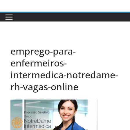
Pular
para
o
conteúdo
emprego-para-
enfermeiros-
intermedica-notredame-
rh-vagas-online