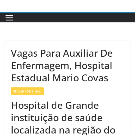
Pular
para
o
conteúdo
Vagas Para Auxiliar De
Enfermagem, Hospital
Estadual Mario Covas
ENVIAR POR E-MAIL
VAGAS DE ENFERMAGEM
Hospital de Grande
instituição de saúde
localizada na região do