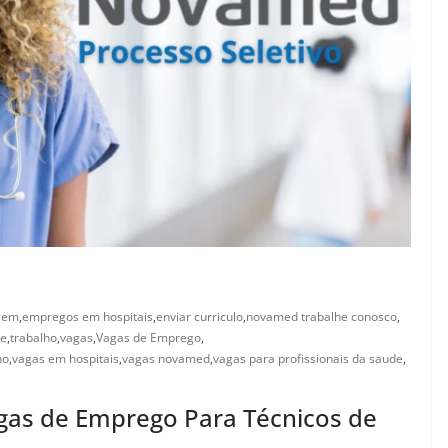
gem
,
empregos em hospitais
,
enviar curriculo
,
novamed trabalhe conosco
,
ne
,
trabalho
,
vagas
,
Vagas de Emprego
,
ho
,
vagas em hospitais
,
vagas novamed
,
vagas para profissionais da saude
,
as de Emprego Para Técnicos de