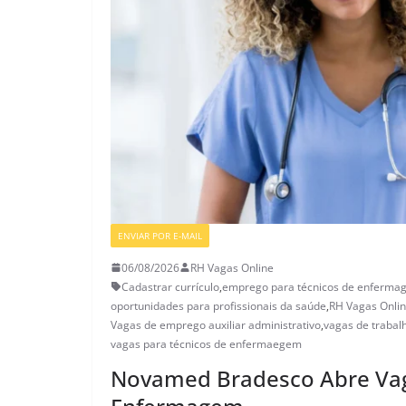
ENVIAR POR E-MAIL
VAGAS GERAIS
06/08/2026
RH Vagas Online
Cadastrar currículo
,
emprego para técnicos de enferma
oportunidades para profissionais da saúde
,
RH Vagas Onli
Vagas de emprego auxiliar administrativo
,
vagas de trabal
vagas para técnicos de enfermaegem
Novamed Bradesco Abre Vag