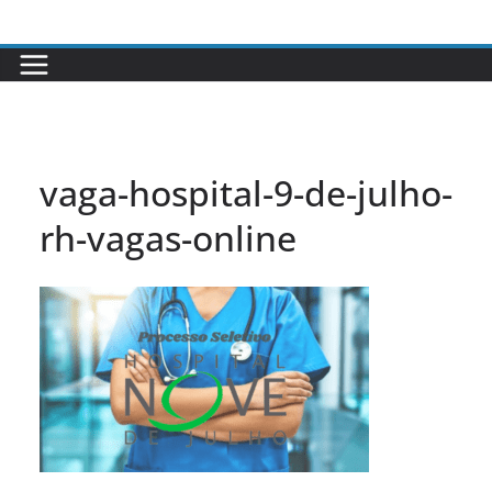
Pular
para
o
conteúdo
vaga-hospital-9-de-julho-
rh-vagas-online