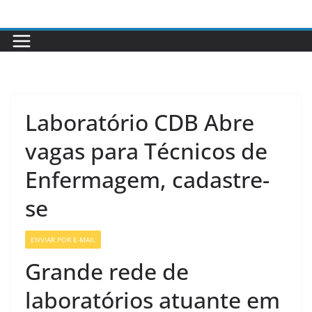
Pular
para
o
conteúdo
Laboratório CDB Abre
vagas para Técnicos de
Enfermagem, cadastre-
se
ENVIAR POR E-MAIL
VAGAS DE ENFERMAGEM
Grande rede de
laboratórios atuante em